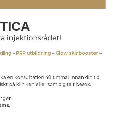
TICA
a injektionsrådet!
dling
–
PRP utbildning
–
Glow skinbooster
–
oka en konsultation 48 timmar innan din tid
kt på kliniken eller som digitalt besök.
nger.
 sms.