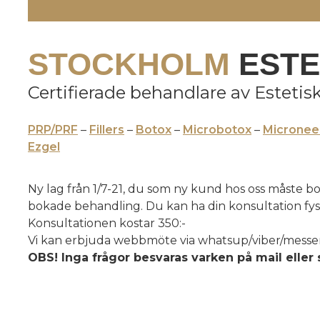
STOCKHOLM
ESTE
Certifierade behandlare av Estetisk
PRP/PRF
–
Fillers
–
Botox
–
Microbotox
–
Micronee
Ezgel
Ny lag från 1/7-21, du som ny kund hos oss måste b
bokade behandling. Du kan ha din konsultation fysis
Konsultationen kostar 350:-
Vi kan erbjuda webbmöte via whatsup/viber/messe
OBS! Inga frågor besvaras varken på mail eller