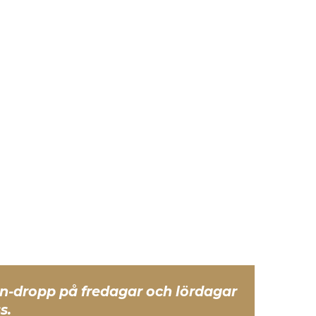
in-dropp på fredagar och lördagar
s.