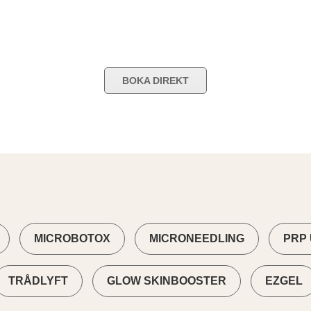
BOKA DIREKT
MICROBOTOX
MICRONEEDLING
PRP 
TRÅDLYFT
GLOW SKINBOOSTER
EZGEL