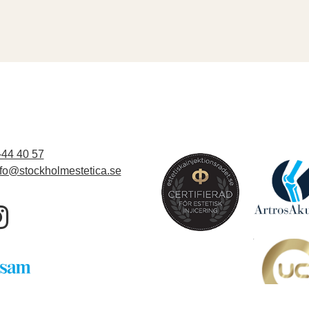
-44 40 57
nfo@stockholmestetica.se